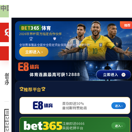
中国·3044am永利集团(股份)有限公司-Official
Platform
公司新闻
行业动态
普通M螺纹与电缆引入外径对照表-3044am
永利集团官网
发布时间：2022-12-03 | 浏览次数：1170
普通螺纹
引入电缆外径(φmm
M16*1.5
2-6；4-8
M20*1.5
5-6；6-10
M25*1.5
9-14；13-18