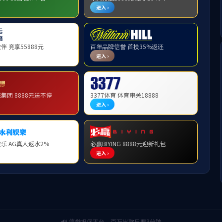
公司展示
COMPANY DISPLAY
售电话
am永利集团官网前
司，于2021年
监督管理局批准改
集团官网位于美
—乐清市柳市
西临…