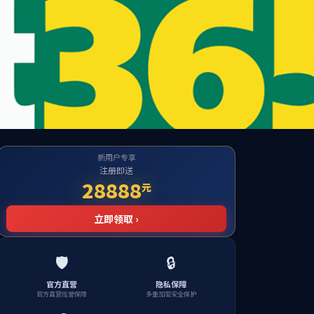
form
455永利集团
yl23411永利集团官网
联系我们