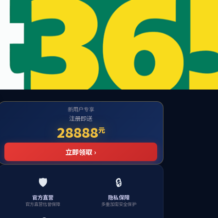
form
455永利集团
yl23411永利集团官网
联系我们