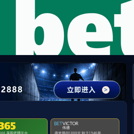
3044am永利集团(股份)有限公司-Official Plat
网站首页
关于我们
产品中心
新闻资讯
yl23