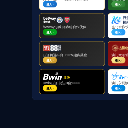
新闻资讯
NEWS
新黎明科技防爆灯
3044am永利集团官网销
13588976369 3044
身为新黎明科创控股有限公
10月11日经永嘉县市场
为现名称。3044am永利
丽富饶的中国电器之都—
镇，北倚雁荡山风景区，
2025-12-13
|
新黎明防爆照明灯
2025-12-13
|
新黎明防爆灯
2025-12-03
|
新黎明防爆厂家