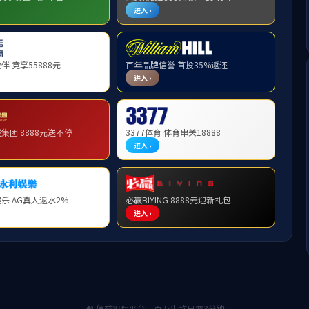
公司展示
COMPANY DISPLAY
售电话
am永利集团官网前
司，于2021年
监督管理局批准改
集团官网位于美
—乐清市柳市
西临…