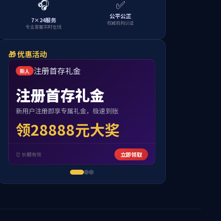
关于我们
荣誉资质
yl23411永利集团官
联系我们
网
联系我们
13588976369