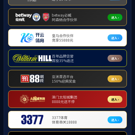
3044am永利集团官网销售电
话13588976369 3044am
永利集团官网前身为新黎明科
创控股有限公司，于2021年
10月11日经永嘉县市场监督
管理局批准改为现名称。
3044am永利集团官网位于美
丽富饶的中国电器之都——乐清市柳市镇，北倚雁荡山风景区，西
临…
2025-12-15
|
新黎明防爆照明灯
2025-12-15
|
新黎明LED防爆灯
2025-12-13
|
新黎明科技防爆灯
2025-12-13
|
新黎明防爆照明灯
2025-12-13
|
新黎明防爆灯
公司展示
COMPANY DISPLAY