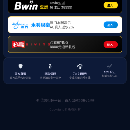
关于我们
荣誉资质