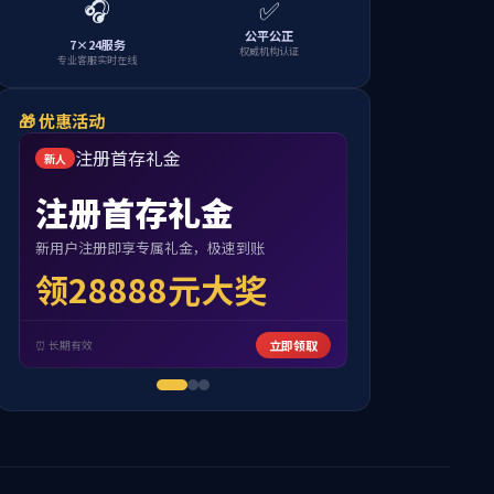
关于我们
荣誉资质
yl23411永利集团官
联系我们
网
联系我们
13588976369（微信