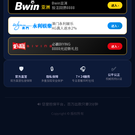
关于我们
荣誉资质