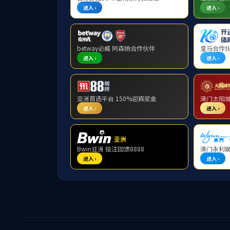
新闻资讯
NEWS
新黎明LED防爆灯
3044am永利集团官网销
13588976369 3044
身为新黎明科创控股有限公
10月11日经永嘉县市场
为现名称。3044am永利
丽富饶的中国电器之都—
镇，北倚雁荡山风景区，
2025-12-15
|
新黎明防爆照明灯
2025-12-15
|
新黎明LED防爆灯
2025-12-13
|
新黎明科技防爆灯