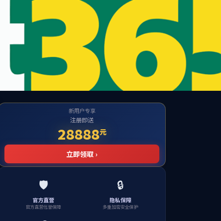
form
455永利集团
yl23411永利集团官网
联系我们