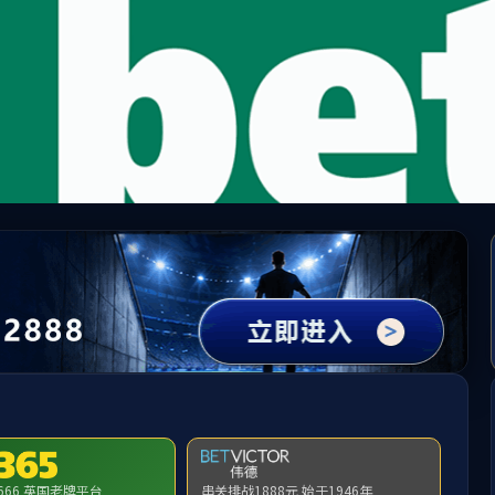
3044am永利集团(股份)有限公司-Official Plat
网站首页
关于我们
产品中心
新闻资讯
yl23