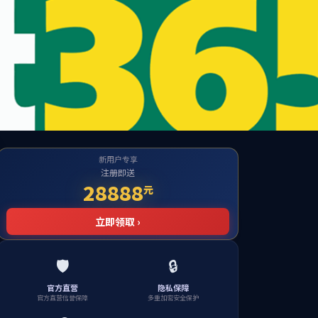
form
455永利集团
yl23411永利集团官网
联系我们