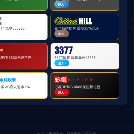
公司展示
COMPANY DISPLAY
售电话
am永利集团官网前
司，于2021年
监督管理局批准改
集团官网位于美
—乐清市柳市
西临…