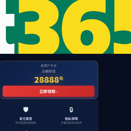
form
455永利集团
yl23411永利集团官网
联系我们