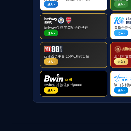
新闻资讯
NEWS
防爆急停按钮盒
3044am永利集团官网销
13588976369 3044
身为新黎明科创控股有限公
10月11日经永嘉县市场
为现名称。3044am永利
丽富饶的中国电器之都—
镇，北倚雁荡山风景区，
2026-01-27
|
新黎明防爆启动按钮
2026-01-27
|
新黎明防爆控制按钮
2026-01-20
|
新黎明LED防爆照明灯