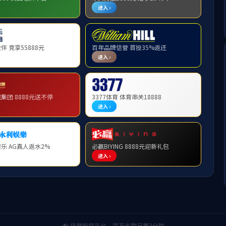
公司展示
COMPANY DISPLAY
售电话
am永利集团官网前
司，于2021年
监督管理局批准改
集团官网位于美
—乐清市柳市
西临…