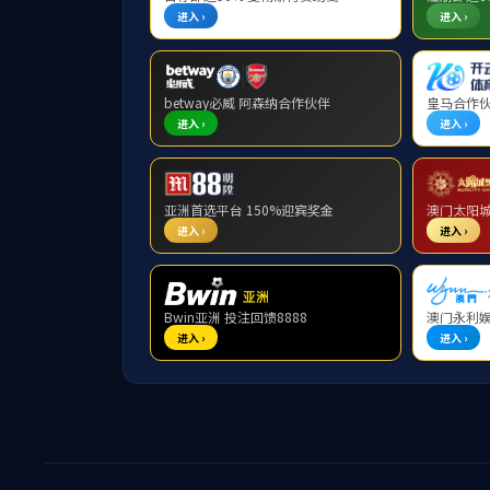
新闻资讯
NEWS
新黎明大功率泛光灯照明灯
3044am永利集团官网销
13588976369 3044
身为新黎明科创控股有限公
10月11日经永嘉县市场
为现名称。3044am永利
丽富饶的中国电器之都—
镇，北倚雁荡山风景区，
2026-08-01
|
新黎明路灯
2026-08-01
|
新黎明防爆马路灯
2026-07-04
|
新黎明防爆吸顶灯