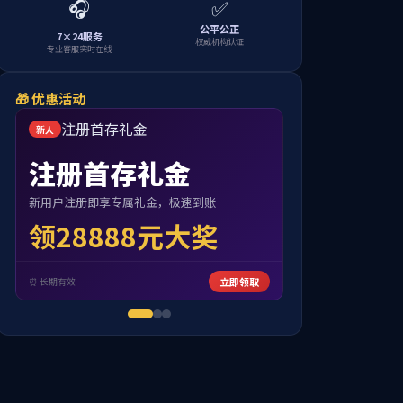
关于我们
荣誉资质
yl23411永利集团官
联系我们
网
联系我们
13588976369（微信